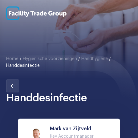
Home
/
Hygiënische voorzieningen
/
Handhygiëne
/
Handdesinfectie
Handdesinfectie
Mark van Zijtveld
Key Accountmanager