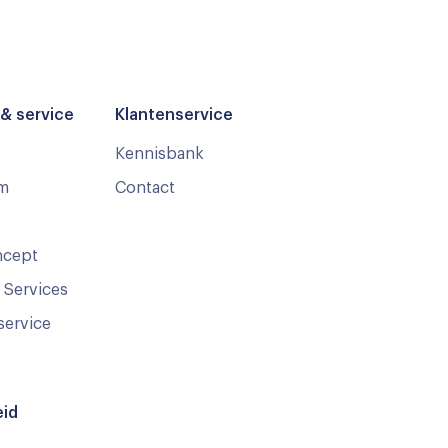
& service
Klantenservice
Kennisbank
m
Contact
ncept
 Services
service
id