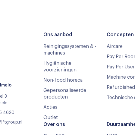
Ons aanbod
Concepten 
Reinigingssystemen & -
Aircare
machines
Pay Per Roo
Hygiënische
Pay Per User
voorzieningen
Machine co
Non-food horeca
Almelo
Refurbished
Gepersonaliseerde
el 3
producten
Technische 
melo
Acties
05 4620
Outlet
@ftgroup.nl
Over ons
Duurzaamhe