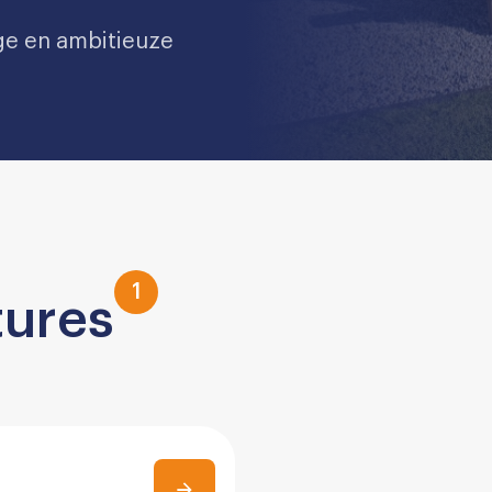
lige en ambitieuze
1
tures