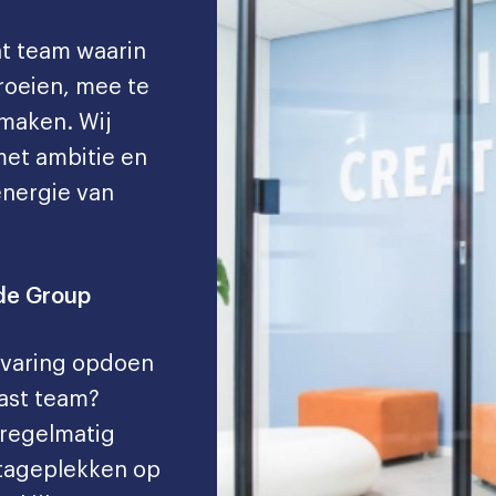
ht team waarin
groeien, mee te
maken. Wij
met ambitie en
energie van
ade Group
kervaring opdoen
ast team?
 regelmatig
tageplekken op