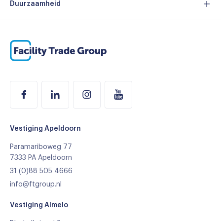
Certificeringen
Duurzaamheid
Merken
MVO
Branches
Duurzaam assortiment
Referenties
Ons team
Vacatures
Vestiging Apeldoorn
Paramariboweg 77
7333 PA Apeldoorn
31 (0)88 505 4666
info@ftgroup.nl
Vestiging Almelo