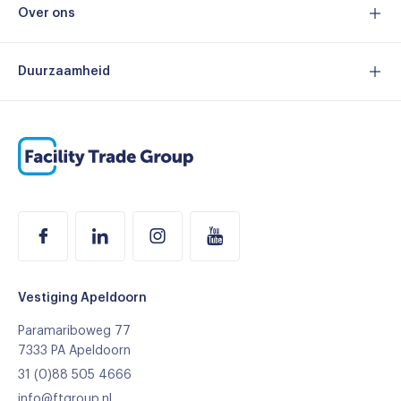
Machine concept
Contact
Over ons
Refurbished Services
Over FTG
Technische service
Certificeringen
Duurzaamheid
Merken
MVO
Branches
Duurzaam assortiment
Referenties
Ons team
Vacatures
Vestiging Apeldoorn
Paramariboweg 77
7333 PA Apeldoorn
31 (0)88 505 4666
info@ftgroup.nl