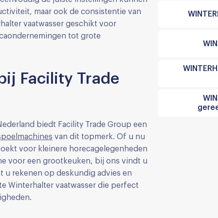
uctiviteit, maar ook de consistentie van
WINTER
rhalter vaatwasser geschikt voor
recaondernemingen tot grote
WIN
WINTERHA
ij Facility Trade
WIN
gere
 Nederland biedt Facility Trade Group een
 spoelmachines
van dit topmerk. Of u nu
zoekt voor kleinere horecagelegenheden
e voor een grootkeuken, bij ons vindt u
unt u rekenen op deskundig advies en
te Winterhalter vaatwasser die perfect
igheden.