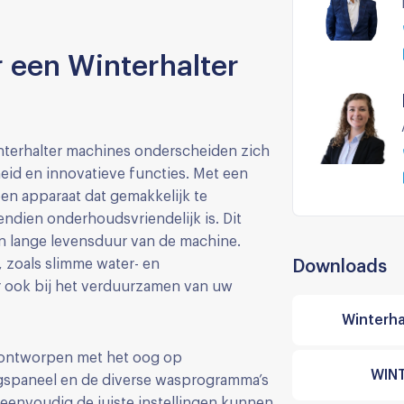
 een Winterhalter
nterhalter machines onderscheiden zich
id en innovatieve functies. Met een
een apparaat dat gemakkelijk te
endien onderhoudsvriendelijk is. Dit
een lange levensduur van de machine.
 zoals slimme water- en
Downloads
r ook bij het verduurzamen van uw
Winterha
s ontworpen met het oog op
WINT
ngspaneel en de diverse wasprogramma’s
eenvoudig de juiste instellingen kunnen