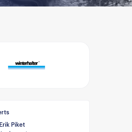
rts
Erik Piket