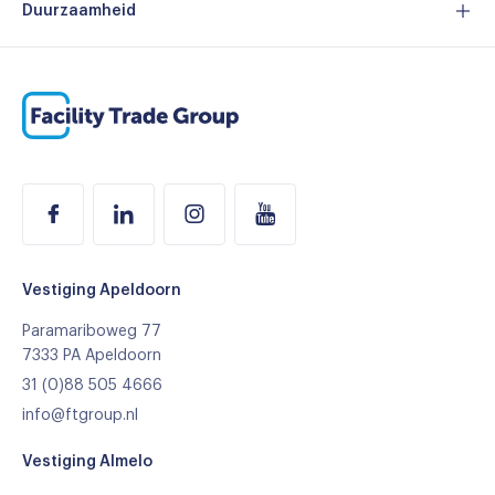
Certificeringen
Duurzaamheid
Merken
MVO
Branches
Duurzaam assortiment
Referenties
Ons team
Vacatures
Vestiging Apeldoorn
Paramariboweg 77
7333 PA Apeldoorn
31 (0)88 505 4666
info@ftgroup.nl
Vestiging Almelo